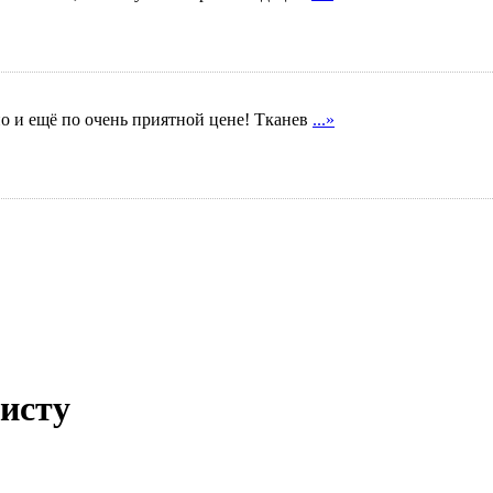
но и ещё по очень приятной цене! Тканев
...»
листу