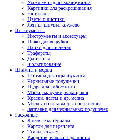
Украшения для скрапбукинга
Картинки для раскрашивания
Чипборды
Цветы и листики
Ленты, шнуры, кружево
Инструменты
Инструменты и аксессуары
Ножи для вырубки
Папки для тиснения
Трафареты
Дыроколы
Фольгирование
Штампы и медиа
Штампы для скрапбукинга
Чернильные подушечки
Пудра для эмбоссинга
Маркеры, ручки, карандаши
Краски, пасты и др. медиа
Молды и составы для наполнения
Заправки для чернильных подушечек
Расходные
Клеевые материалы
Картон для переплета
Ткани, кожзам
Кардсток, калька и др. листы