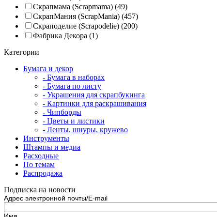
Скрапмама (Scrapmama)
(49)
СкрапМания (ScrapMania)
(457)
Скраподелие (Scrapodelie)
(200)
Фабрика Декора
(1)
Категории
Бумага и декор
- Бумага в наборах
- Бумага по листу
- Украшения для скрапбукинга
- Картинки для раскрашивания
- Чипборды
- Цветы и листики
- Ленты, шнуры, кружево
Инструменты
Штампы и медиа
Расходные
По темам
Распродажа
Подписка на новости
Адрес электронной почты/E-mail
Имя