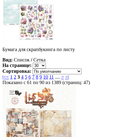
Бумага для скрапбукинга по листу
Вид:
Список
/
Сетка
На странице:
Сортировка:
|<
<
1
2
3
4
5
6
7
8
9
10
11
....
>
>|
Показано с 61 по 90 из 1389 (страниц: 47)