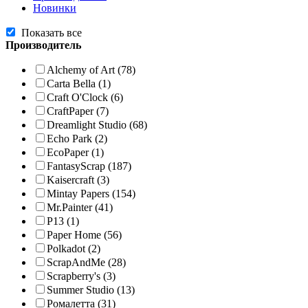
Новинки
Показать все
Производитель
Alchemy of Art
(78)
Carta Bella
(1)
Craft O'Clock
(6)
CraftPaper
(7)
Dreamlight Studio
(68)
Echo Park
(2)
EcoPaper
(1)
FantasyScrap
(187)
Kaisercraft
(3)
Mintay Papers
(154)
Mr.Painter
(41)
P13
(1)
Paper Home
(56)
Polkadot
(2)
ScrapAndMe
(28)
Scrapberry's
(3)
Summer Studio
(13)
Ромалетта
(31)