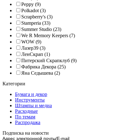
Peppy
(9)
Polkadot
(3)
Scrapberry's
(3)
Stamperia
(33)
Summer Studio
(23)
We R Memory Keepers
(7)
WOW
(9)
Лазер39
(3)
ЛенСкрап
(1)
Питерский Скрапклуб
(9)
Фабрика Декора
(25)
Яна Седышева
(2)
Категории
Бумага и декор
Инструменты
Штампы и медиа
Расходные
По темам
Распродажа
Подписка на новости
Адрес электронной почты/E-mail