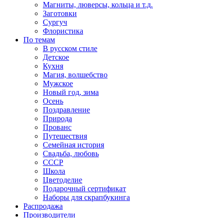
Магниты, люверсы, кольца и т.д.
Заготовки
Сургуч
Флористика
По темам
В русском стиле
Детское
Кухня
Магия, волшебство
Мужское
Новый год, зима
Осень
Поздравление
Природа
Прованс
Путешествия
Семейная история
Свадьба, любовь
СССР
Школа
Цветоделие
Подарочный сертификат
Наборы для скрапбукинга
Распродажа
Производители