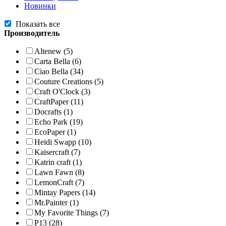
Новинки
Показать все
Производитель
Altenew
(5)
Carta Bella
(6)
Ciao Bella
(34)
Couture Creations
(5)
Craft O'Clock
(3)
CraftPaper
(11)
Docrafts
(1)
Echo Park
(19)
EcoPaper
(1)
Heidi Swapp
(10)
Kaisercraft
(7)
Katrin craft
(1)
Lawn Fawn
(8)
LemonCraft
(7)
Mintay Papers
(14)
Mr.Painter
(1)
My Favorite Things
(7)
P13
(28)