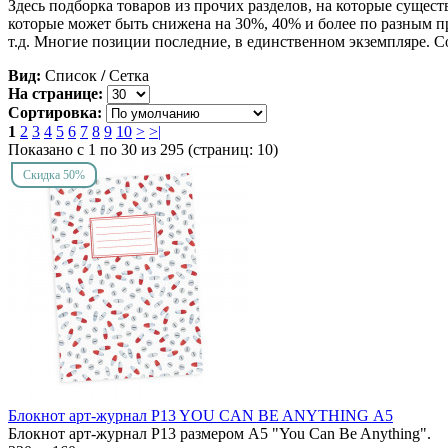
Здесь подборка товаров из прочих разделов, на которые сущест
которые может быть снижена на 30%, 40% и более по разным пр
т.д. Многие позиции последние, в единственном экземпляре. Со
Вид:
Список
/
Сетка
На странице:
Сортировка:
1
2
3
4
5
6
7
8
9
10
>
>|
Показано с 1 по 30 из 295 (страниц: 10)
Скидка 50%
Блокнот арт-журнал P13 YOU CAN BE ANYTHING А5
Блокнот арт-журнал P13 размером А5 "You Can Be Anything".