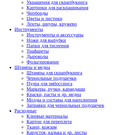
Украшения для скрапбукинга
Картинки для раскрашивания
Чипборды
Цветы и листики
Ленты, шнуры, кружево
Инструменты
Инструменты и аксессуары
Ножи для вырубки
Папки для тиснения
Трафареты
Дыроколы
Фольгирование
Штампы и медиа
Штампы для скрапбукинга
Чернильные подушечки
Пудра для эмбоссинга
Маркеры, ручки, карандаши
Краски, пасты и др. медиа
Молды и составы для наполнения
Заправки для чернильных подушечек
Расходные
Клеевые материалы
Картон для переплета
Ткани, кожзам
Кардсток, калька и др. листы