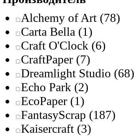
Alchemy of Art
(78)
Carta Bella
(1)
Craft O'Clock
(6)
CraftPaper
(7)
Dreamlight Studio
(68)
Echo Park
(2)
EcoPaper
(1)
FantasyScrap
(187)
Kaisercraft
(3)