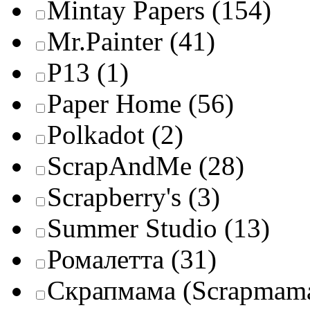
Mintay Papers
(154)
Mr.Painter
(41)
P13
(1)
Paper Home
(56)
Polkadot
(2)
ScrapAndMe
(28)
Scrapberry's
(3)
Summer Studio
(13)
Ромалетта
(31)
Скрапмама (Scrapmam