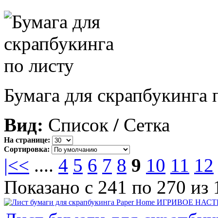
Бумага для скрапбукинга 
Вид:
Список
/
Сетка
На странице:
Сортировка:
|<
<
....
4
5
6
7
8
9
10
11
12
Показано с 241 по 270 из 