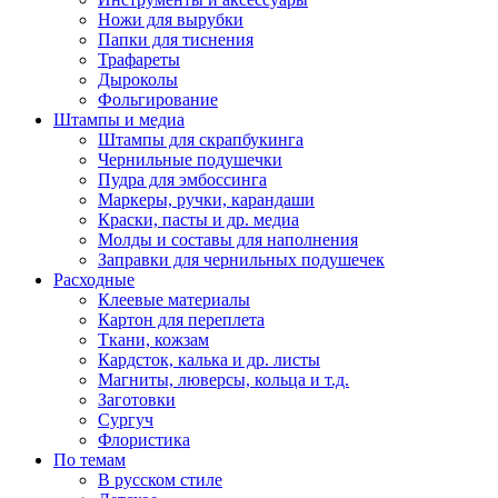
Ножи для вырубки
Папки для тиснения
Трафареты
Дыроколы
Фольгирование
Штампы и медиа
Штампы для скрапбукинга
Чернильные подушечки
Пудра для эмбоссинга
Маркеры, ручки, карандаши
Краски, пасты и др. медиа
Молды и составы для наполнения
Заправки для чернильных подушечек
Расходные
Клеевые материалы
Картон для переплета
Ткани, кожзам
Кардсток, калька и др. листы
Магниты, люверсы, кольца и т.д.
Заготовки
Сургуч
Флористика
По темам
В русском стиле