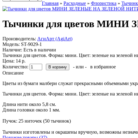
Главная
»
Расходные
»
Флористика
»
Тычинк
Тычинки для цветов МИНИ
Производитель:
АгиАрт (AgiArt)
Модель:
ST-9029-1
Наличие:
Есть в наличии
Тычинки для цветов. Форма: мини. Цвет: зеленые на зеленой ни
Цена: 14 р.
Количество:
- или -
в избранное
Описание
Цветы из бумаги малбери служат прекрасными объемными укра
Тычинки для цветов. Форма: мини. Цвет: зеленые на зеленой н
Длина нити около 5,8 см.
Длина головки около 1 мм.
Пучок: 25 ниточек (50 тычинок)
Тычинки изготовлены и окрашены вручную, возможны незначите
Похожие товары (37)