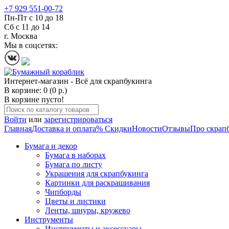
+7 929 551-00-72
Пн-Пт с 10 до 18
Сб с 11 до 14
г. Москва
Мы в соцсетях:
Интернет-магазин - Всё для скрапбукинга
В корзине: 0 (0 р.)
В корзине пусто!
Войти
или
зарегистрироваться
Главная
Доставка и оплата
% Скидки
Новости
Отзывы
Про скрап
Бумага и декор
Бумага в наборах
Бумага по листу
Украшения для скрапбукинга
Картинки для раскрашивания
Чипборды
Цветы и листики
Ленты, шнуры, кружево
Инструменты
Инструменты и аксессуары