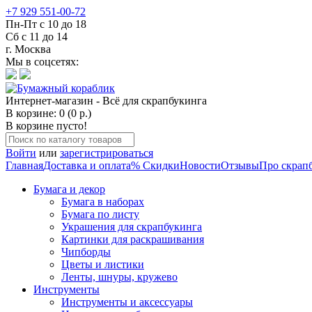
+7 929 551-00-72
Пн-Пт с 10 до 18
Сб с 11 до 14
г. Москва
Мы в соцсетях:
Интернет-магазин - Всё для скрапбукинга
В корзине: 0 (0 р.)
В корзине пусто!
Войти
или
зарегистрироваться
Главная
Доставка и оплата
% Скидки
Новости
Отзывы
Про скрап
Бумага и декор
Бумага в наборах
Бумага по листу
Украшения для скрапбукинга
Картинки для раскрашивания
Чипборды
Цветы и листики
Ленты, шнуры, кружево
Инструменты
Инструменты и аксессуары