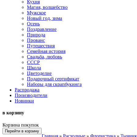
Кухня
Магия, волшебство
Мужское
Новый год, зима
Осень
Поздравление
Природа
Прованс
Путешествия
Семейная история
Свадьба, любовь
СССР
Школа
Цветоделие
Подарочный сертификат
Наборы для скрапбукинга
Распродажа
Производители
Новинки
в корзину
Корзина покупок
Перейти в корзину
Главная
»
Расходные
»
Флористика
»
Тычинк