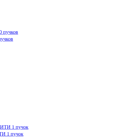
учков
И 1 пучок