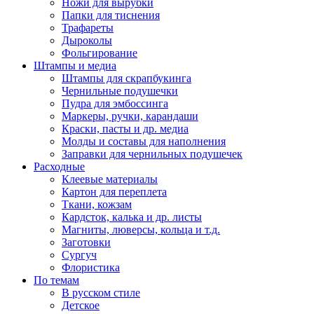
Ножи для вырубки
Папки для тиснения
Трафареты
Дыроколы
Фольгирование
Штампы и медиа
Штампы для скрапбукинга
Чернильные подушечки
Пудра для эмбоссинга
Маркеры, ручки, карандаши
Краски, пасты и др. медиа
Молды и составы для наполнения
Заправки для чернильных подушечек
Расходные
Клеевые материалы
Картон для переплета
Ткани, кожзам
Кардсток, калька и др. листы
Магниты, люверсы, кольца и т.д.
Заготовки
Сургуч
Флористика
По темам
В русском стиле
Детское