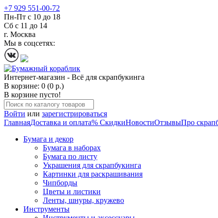
+7 929 551-00-72
Пн-Пт с 10 до 18
Сб с 11 до 14
г. Москва
Мы в соцсетях:
Интернет-магазин - Всё для скрапбукинга
В корзине: 0 (0 р.)
В корзине пусто!
Войти
или
зарегистрироваться
Главная
Доставка и оплата
% Скидки
Новости
Отзывы
Про скрап
Бумага и декор
Бумага в наборах
Бумага по листу
Украшения для скрапбукинга
Картинки для раскрашивания
Чипборды
Цветы и листики
Ленты, шнуры, кружево
Инструменты
Инструменты и аксессуары