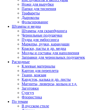
Ножи для вырубки
Папки для тиснения
Трафареты
Дыроколы
Фольгирование
Штампы и медиа
Штампы для скрапбукинга
Чернильные подушечки
Пудра для эмбоссинга
Маркеры, ручки, карандаши
Краски, пасты и др. медиа
Молды и составы для наполнения
Заправки для чернильных подушечек
Расходные
Клеевые материалы
Картон для переплета
Ткани, кожзам
Кардсток, калька и др. листы
Магниты, люверсы, кольца и т.д.
Заготовки
Сургуч
Флористика
По темам
В русском стиле