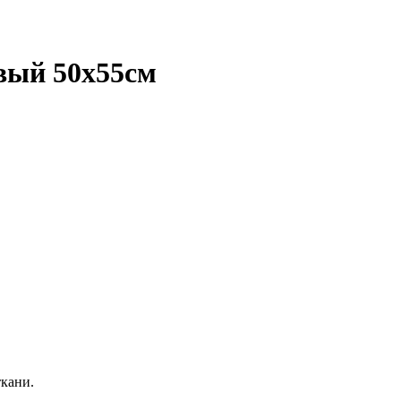
вый 50х55см
ткани.