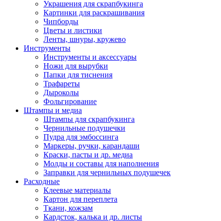
Украшения для скрапбукинга
Картинки для раскрашивания
Чипборды
Цветы и листики
Ленты, шнуры, кружево
Инструменты
Инструменты и аксессуары
Ножи для вырубки
Папки для тиснения
Трафареты
Дыроколы
Фольгирование
Штампы и медиа
Штампы для скрапбукинга
Чернильные подушечки
Пудра для эмбоссинга
Маркеры, ручки, карандаши
Краски, пасты и др. медиа
Молды и составы для наполнения
Заправки для чернильных подушечек
Расходные
Клеевые материалы
Картон для переплета
Ткани, кожзам
Кардсток, калька и др. листы