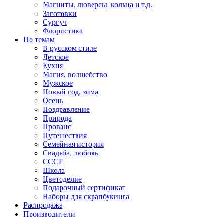
Магниты, люверсы, кольца и т.д.
Заготовки
Сургуч
Флористика
По темам
В русском стиле
Детское
Кухня
Магия, волшебство
Мужское
Новый год, зима
Осень
Поздравление
Природа
Прованс
Путешествия
Семейная история
Свадьба, любовь
СССР
Школа
Цветоделие
Подарочный сертификат
Наборы для скрапбукинга
Распродажа
Производители