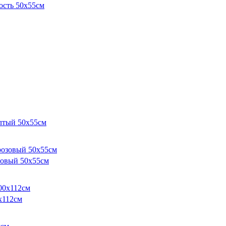
ость 50х55см
лтый 50х55см
зовый 50х55см
х112см