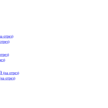
трез)
ез)
а отрез)