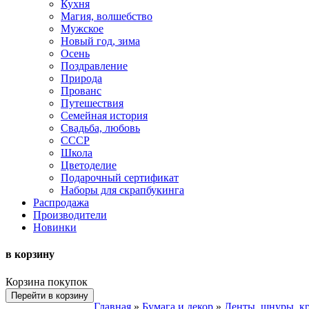
Кухня
Магия, волшебство
Мужское
Новый год, зима
Осень
Поздравление
Природа
Прованс
Путешествия
Семейная история
Свадьба, любовь
СССР
Школа
Цветоделие
Подарочный сертификат
Наборы для скрапбукинга
Распродажа
Производители
Новинки
в корзину
Корзина покупок
Перейти в корзину
Главная
»
Бумага и декор
»
Ленты, шнуры, к