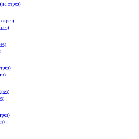
а отрез)
рез)
)
ез)
з)
з)