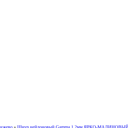
ружево
»
Шнур нейлоновый Gamma 1,2мм ЯРКО-МАЛИНОВЫЙ (