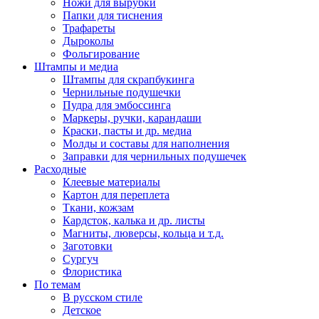
Ножи для вырубки
Папки для тиснения
Трафареты
Дыроколы
Фольгирование
Штампы и медиа
Штампы для скрапбукинга
Чернильные подушечки
Пудра для эмбоссинга
Маркеры, ручки, карандаши
Краски, пасты и др. медиа
Молды и составы для наполнения
Заправки для чернильных подушечек
Расходные
Клеевые материалы
Картон для переплета
Ткани, кожзам
Кардсток, калька и др. листы
Магниты, люверсы, кольца и т.д.
Заготовки
Сургуч
Флористика
По темам
В русском стиле
Детское