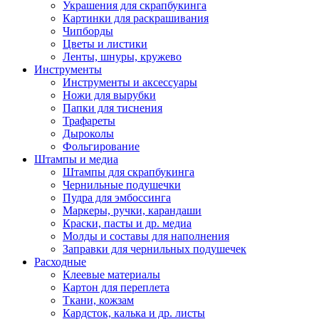
Украшения для скрапбукинга
Картинки для раскрашивания
Чипборды
Цветы и листики
Ленты, шнуры, кружево
Инструменты
Инструменты и аксессуары
Ножи для вырубки
Папки для тиснения
Трафареты
Дыроколы
Фольгирование
Штампы и медиа
Штампы для скрапбукинга
Чернильные подушечки
Пудра для эмбоссинга
Маркеры, ручки, карандаши
Краски, пасты и др. медиа
Молды и составы для наполнения
Заправки для чернильных подушечек
Расходные
Клеевые материалы
Картон для переплета
Ткани, кожзам
Кардсток, калька и др. листы