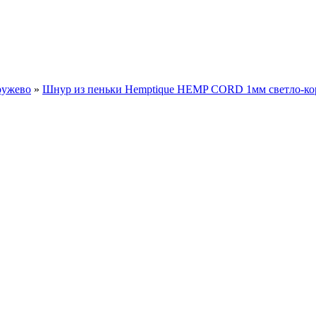
ружево
»
Шнур из пеньки Hemptique HEMP CORD 1мм светло-к