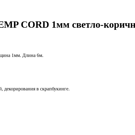
HEMP CORD 1мм светло-корич
щина 1мм. Длина 6м.
, декорирования в скрапбукинге.