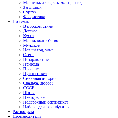
Магниты, люверсы, кольца и т.д.
Заготовки
Сургуч
Флористика
По темам
В русском стиле
Детское
Кухня
Магия, волшебство
Мужское
Новый год, зима
Осень
Поздравление
Природа
Прованс
Путешествия
Семейная история
Свадьба, любовь
СССР
Школа
Цветоделие
Подарочный сертификат
Наборы для скрапбукинга
Распродажа
Производители