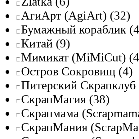
Zlatka
(6)
АгиАрт (AgiArt)
(32)
Бумажный кораблик
(4
Китай
(9)
Мимикат (MiMiCut)
(4
Остров Сокровищ
(4)
Питерский Скрапклуб
СкрапМагия
(38)
Скрапмама (Scrapmam
СкрапМания (ScrapMa