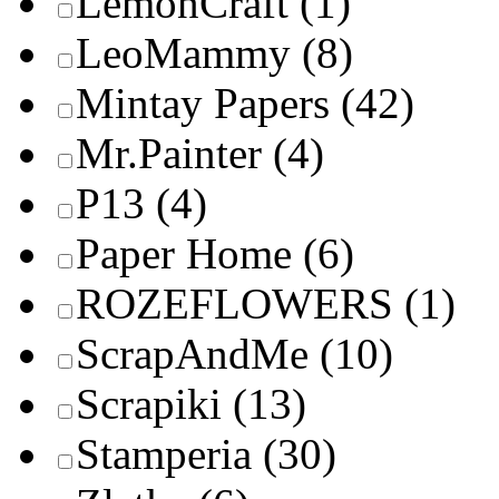
LemonCraft
(1)
LeoMammy
(8)
Mintay Papers
(42)
Mr.Painter
(4)
P13
(4)
Paper Home
(6)
ROZEFLOWERS
(1)
ScrapAndMe
(10)
Scrapiki
(13)
Stamperia
(30)