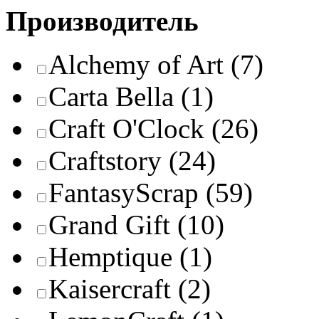
Производитель
Alchemy of Art
(7)
Carta Bella
(1)
Craft O'Clock
(26)
Craftstory
(24)
FantasyScrap
(59)
Grand Gift
(10)
Hemptique
(1)
Kaisercraft
(2)