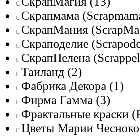
СкрапМагия
(13)
Скрапмама (Scrapmam
СкрапМания (ScrapMa
Скраподелие (Scrapode
СкрапПелена (Scrappel
Таиланд
(2)
Фабрика Декора
(1)
Фирма Гамма
(3)
Фрактальные краски (Fr
Цветы Марии Чесноко