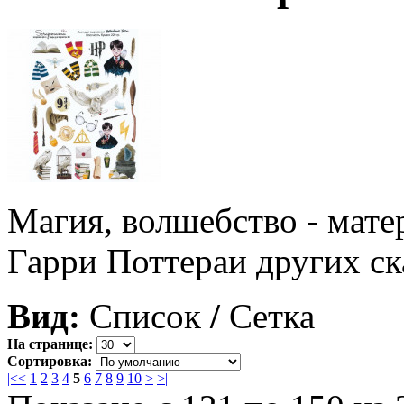
Магия, волшебство - мате
Гарри Поттераи других с
Вид:
Список
/
Сетка
На странице:
Сортировка:
|<
<
1
2
3
4
5
6
7
8
9
10
>
>|