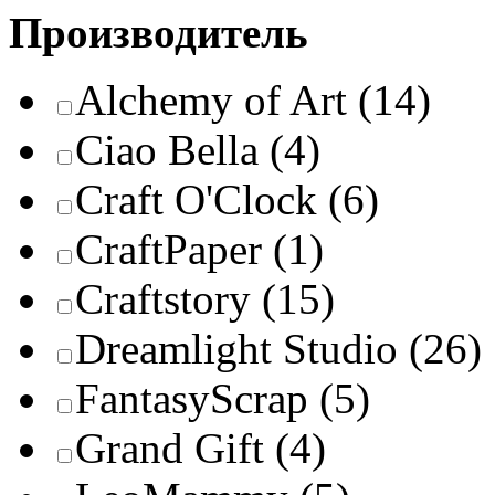
Производитель
Alchemy of Art
(14)
Ciao Bella
(4)
Craft O'Clock
(6)
CraftPaper
(1)
Craftstory
(15)
Dreamlight Studio
(26)
FantasyScrap
(5)
Grand Gift
(4)