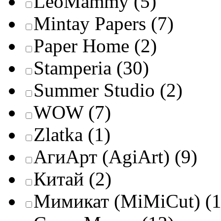
LeoMammy
(5)
Mintay Papers
(7)
Paper Home
(2)
Stamperia
(30)
Summer Studio
(2)
WOW
(7)
Zlatka
(1)
АгиАрт (AgiArt)
(9)
Китай
(2)
Мимикат (MiMiCut)
(1