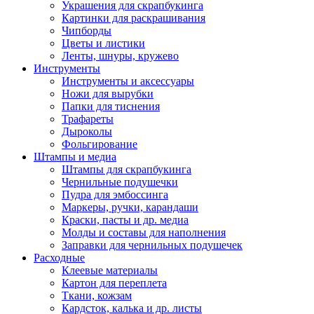
Украшения для скрапбукинга
Картинки для раскрашивания
Чипборды
Цветы и листики
Ленты, шнуры, кружево
Инструменты
Инструменты и аксессуары
Ножи для вырубки
Папки для тиснения
Трафареты
Дыроколы
Фольгирование
Штампы и медиа
Штампы для скрапбукинга
Чернильные подушечки
Пудра для эмбоссинга
Маркеры, ручки, карандаши
Краски, пасты и др. медиа
Молды и составы для наполнения
Заправки для чернильных подушечек
Расходные
Клеевые материалы
Картон для переплета
Ткани, кожзам
Кардсток, калька и др. листы