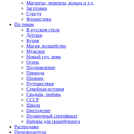
Магниты, люверсы, кольца и т.д.
Заготовки
Сургуч
Флористика
По темам
В русском стиле
Детское
Кухня
Магия, волшебство
Мужское
Новый год, зима
Осень
Поздравление
Природа
Прованс
Путешествия
Семейная история
Свадьба, любовь
СССР
Школа
Цветоделие
Подарочный сертификат
Наборы для скрапбукинга
Распродажа
Производители