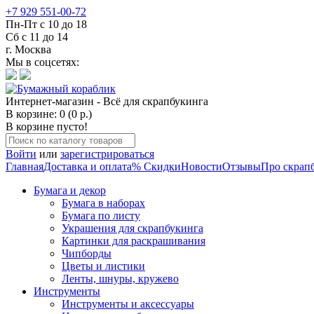
+7 929 551-00-72
Пн-Пт с 10 до 18
Сб с 11 до 14
г. Москва
Мы в соцсетях:
Интернет-магазин - Всё для скрапбукинга
В корзине: 0 (0 р.)
В корзине пусто!
Войти
или
зарегистрироваться
Главная
Доставка и оплата
% Скидки
Новости
Отзывы
Про скрап
Бумага и декор
Бумага в наборах
Бумага по листу
Украшения для скрапбукинга
Картинки для раскрашивания
Чипборды
Цветы и листики
Ленты, шнуры, кружево
Инструменты
Инструменты и аксессуары