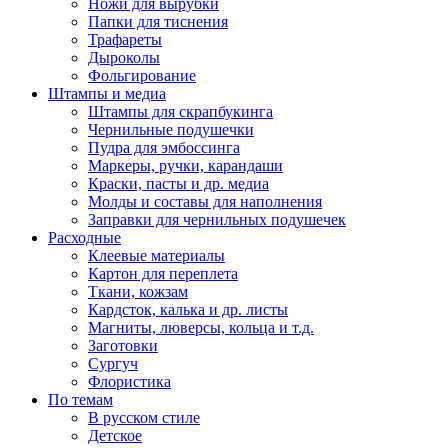
Ножи для вырубки
Папки для тиснения
Трафареты
Дыроколы
Фольгирование
Штампы и медиа
Штампы для скрапбукинга
Чернильные подушечки
Пудра для эмбоссинга
Маркеры, ручки, карандаши
Краски, пасты и др. медиа
Молды и составы для наполнения
Заправки для чернильных подушечек
Расходные
Клеевые материалы
Картон для переплета
Ткани, кожзам
Кардсток, калька и др. листы
Магниты, люверсы, кольца и т.д.
Заготовки
Сургуч
Флористика
По темам
В русском стиле
Детское