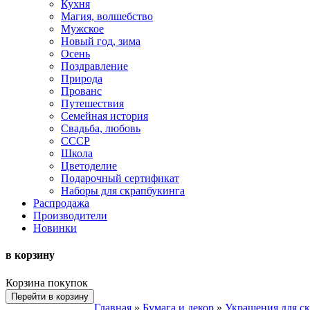
Кухня
Магия, волшебство
Мужское
Новый год, зима
Осень
Поздравление
Природа
Прованс
Путешествия
Семейная история
Свадьба, любовь
СССР
Школа
Цветоделие
Подарочный сертификат
Наборы для скрапбукинга
Распродажа
Производители
Новинки
в корзину
Корзина покупок
Перейти в корзину
Главная
»
Бумага и декор
»
Украшения для с