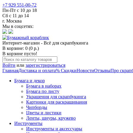
+7 929 551-00-72
Пн-Пт с 10 до 18
Сб с 11 до 14
г. Москва
Мы в соцсетях:
Интернет-магазин - Всё для скрапбукинга
В корзине: 0 (0 р.)
В корзине пусто!
Войти
или
зарегистрироваться
Главная
Доставка и оплата
% Скидки
Новости
Отзывы
Про скрап
Бумага и декор
Бумага в наборах
Бумага по листу
Украшения для скрапбукинга
Картинки для раскрашивания
Чипборды
Цветы и листики
Ленты, шнуры, кружево
Инструменты
Инструменты и аксессуары