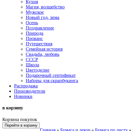
Кухня
Магия, волшебство
Мужское
Новый год, зима
Осень
Поздравление
Природа
Прованс
Путешествия
Семейная история
Свадьба, любовь
СССР
Школа
Цветоделие
Подарочный сертификат
Наборы для скрапбукинга
Распродажа
Производители
Новинки
в корзину
Корзина покупок
Перейти в корзину
Главная
»
Бумага и декор
»
Бумага по листу