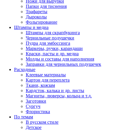
Ножи для вырубки
Папки для тиснения
Трафареты
Дыроколы
Фольгирование
Штампы и медиа
Штампы для скрапбукинга
Чернильные подушечки
Пудра для эмбоссинга
Маркеры, ручки, карандаши
Краски, пасты и др. медиа
Молды и составы для наполнения
Заправки для чернильных подушечек
Расходные
Клеевые материалы
Картон для переплета
Ткани, кожзам
Кардсток, калька и др. листы
Магниты, люверсы, кольца и т.д.
Заготовки
Сургуч
Флористика
По темам
В русском стиле
Детское