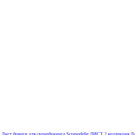
»
Лист бумаги для скрапбукинга Scrapodelie ЛИСТ 2 коллекция Л