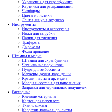
Украшения для скрапбукинга
Картинки для раскрашивания
Чипборды
Цветы и листики
Ленты, шнуры, кружево
Инструменты
Инструменты и аксессуары
Ножи для вырубки
Папки для тиснения
Трафареты
Дыроколы
Фольгирование
Штампы и медиа
Штампы для скрапбукинга
Чернильные подушечки
Пудра для эмбоссинга
Маркеры, ручки, карандаши
Краски, пасты и др. медиа
Молды и составы для наполнения
Заправки для чернильных подушечек
Расходные
Клеевые материалы
Картон для переплета
Ткани, кожзам
Кардсток, калька и др. листы