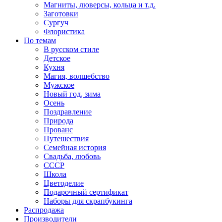
Магниты, люверсы, кольца и т.д.
Заготовки
Сургуч
Флористика
По темам
В русском стиле
Детское
Кухня
Магия, волшебство
Мужское
Новый год, зима
Осень
Поздравление
Природа
Прованс
Путешествия
Семейная история
Свадьба, любовь
СССР
Школа
Цветоделие
Подарочный сертификат
Наборы для скрапбукинга
Распродажа
Производители