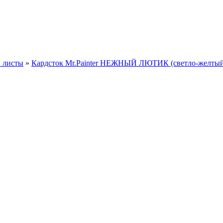
. листы
»
Кардсток Mr.Painter НЕЖНЫЙ ЛЮТИК (светло-желтый)