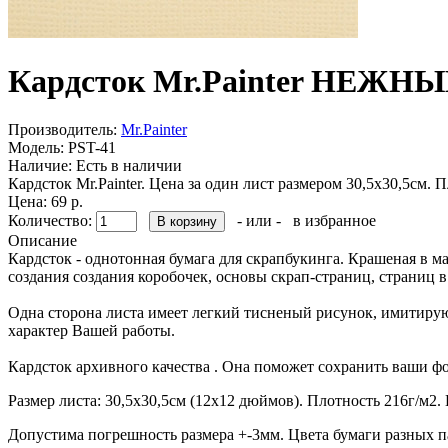
Кардсток Mr.Painter НЕЖНЫ
Производитель:
Mr.Painter
Модель:
PST-41
Наличие:
Есть в наличии
Кардсток Mr.Painter. Цена за один лист размером 30,5х30,5см.
Цена: 69 р.
Количество:
- или -
в избранное
Описание
Кардсток - однотонная бумага для скрапбукинга. Крашеная в масс
создания создания коробочек, основы скрап-страниц, страниц в
Одна сторона листа имеет легкий тисненый рисунок, имитирующ
характер Вашей работы.
Кардсток архивного качества . Она поможет сохранить ваши ф
Размер листа: 30,5х30,5см (12х12 дюймов). Плотность 216г/м2
Допустима погрешность размера +-3мм. Цвета бумаги разных п