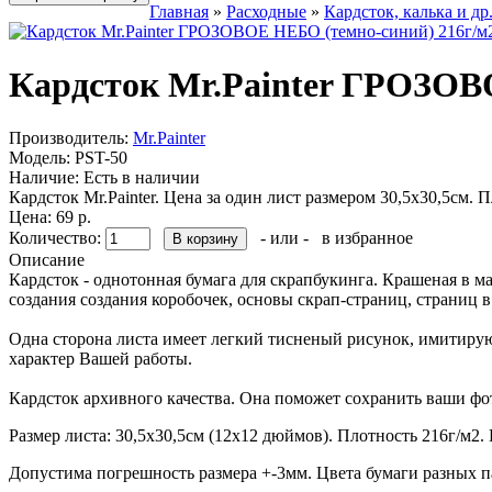
Главная
»
Расходные
»
Кардсток, калька и др
Кардсток Mr.Painter ГРОЗОВ
Производитель:
Mr.Painter
Модель:
PST-50
Наличие:
Есть в наличии
Кардсток Mr.Painter. Цена за один лист размером 30,5х30,5см. 
Цена: 69 р.
Количество:
- или -
в избранное
Описание
Кардсток - однотонная бумага для скрапбукинга. Крашеная в масс
создания создания коробочек, основы скрап-страниц, страниц в
Одна сторона листа имеет легкий тисненый рисунок, имитирующ
характер Вашей работы.
Кардсток архивного качества. Она поможет сохранить ваши фо
Размер листа: 30,5х30,5см (12х12 дюймов). Плотность 216г/м2. 
Допустима погрешность размера +-3мм. Цвета бумаги разных п