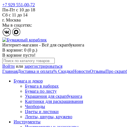
+7 929 551-00-72
Пн-Пт с 10 до 18
Сб с 11 до 14
г. Москва
Мы в соцсетях:
Интернет-магазин - Всё для скрапбукинга
В корзине: 0 (0 р.)
В корзине пусто!
Войти
или
зарегистрироваться
Главная
Доставка и оплата
% Скидки
Новости
Отзывы
Про скрап
Бумага и декор
Бумага в наборах
Бумага по листу
Украшения для скрапбукинга
Картинки для раскрашивания
Чипборды
Цветы и листики
Ленты, шнуры, кружево
Инструменты
Инструменты и аксессуары