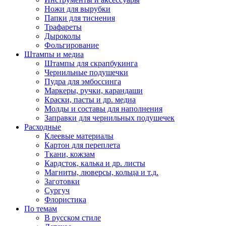
Ножи для вырубки
Папки для тиснения
Трафареты
Дыроколы
Фольгирование
Штампы и медиа
Штампы для скрапбукинга
Чернильные подушечки
Пудра для эмбоссинга
Маркеры, ручки, карандаши
Краски, пасты и др. медиа
Молды и составы для наполнения
Заправки для чернильных подушечек
Расходные
Клеевые материалы
Картон для переплета
Ткани, кожзам
Кардсток, калька и др. листы
Магниты, люверсы, кольца и т.д.
Заготовки
Сургуч
Флористика
По темам
В русском стиле