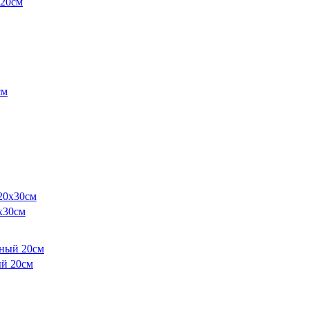
 20см
х30см
й 20см