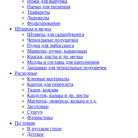
Ножи для вырубки
Папки для тиснения
Трафареты
Дыроколы
Фольгирование
Штампы и медиа
Штампы для скрапбукинга
Чернильные подушечки
Пудра для эмбоссинга
Маркеры, ручки, карандаши
Краски, пасты и др. медиа
Молды и составы для наполнения
Заправки для чернильных подушечек
Расходные
Клеевые материалы
Картон для переплета
Ткани, кожзам
Кардсток, калька и др. листы
Магниты, люверсы, кольца и т.д.
Заготовки
Сургуч
Флористика
По темам
В русском стиле
Детское