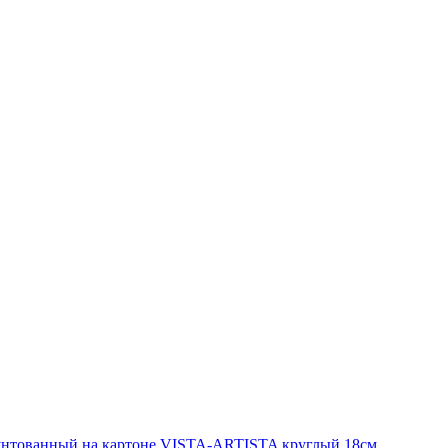
унтованный на картоне VISTA-ARTISTA круглый 18см