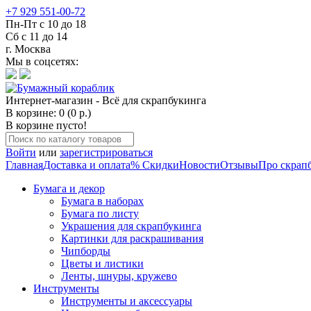
+7 929 551-00-72
Пн-Пт с 10 до 18
Сб с 11 до 14
г. Москва
Мы в соцсетях:
Интернет-магазин - Всё для скрапбукинга
В корзине: 0 (0 р.)
В корзине пусто!
Войти
или
зарегистрироваться
Главная
Доставка и оплата
% Скидки
Новости
Отзывы
Про скрап
Бумага и декор
Бумага в наборах
Бумага по листу
Украшения для скрапбукинга
Картинки для раскрашивания
Чипборды
Цветы и листики
Ленты, шнуры, кружево
Инструменты
Инструменты и аксессуары