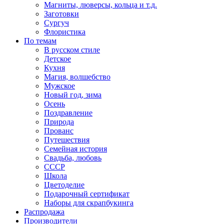
Магниты, люверсы, кольца и т.д.
Заготовки
Сургуч
Флористика
По темам
В русском стиле
Детское
Кухня
Магия, волшебство
Мужское
Новый год, зима
Осень
Поздравление
Природа
Прованс
Путешествия
Семейная история
Свадьба, любовь
СССР
Школа
Цветоделие
Подарочный сертификат
Наборы для скрапбукинга
Распродажа
Производители