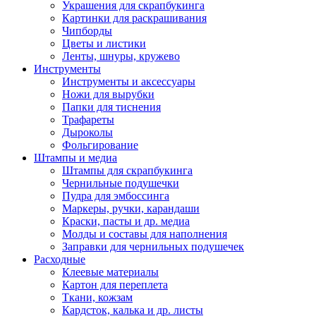
Украшения для скрапбукинга
Картинки для раскрашивания
Чипборды
Цветы и листики
Ленты, шнуры, кружево
Инструменты
Инструменты и аксессуары
Ножи для вырубки
Папки для тиснения
Трафареты
Дыроколы
Фольгирование
Штампы и медиа
Штампы для скрапбукинга
Чернильные подушечки
Пудра для эмбоссинга
Маркеры, ручки, карандаши
Краски, пасты и др. медиа
Молды и составы для наполнения
Заправки для чернильных подушечек
Расходные
Клеевые материалы
Картон для переплета
Ткани, кожзам
Кардсток, калька и др. листы