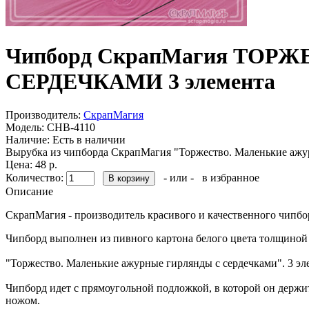
Чипборд СкрапМагия ТО
СЕРДЕЧКАМИ 3 элемента
Производитель:
СкрапМагия
Модель:
CHB-4110
Наличие:
Есть в наличии
Вырубка из чипборда СкрапМагия "Торжество. Маленькие ажур
Цена: 48 р.
Количество:
- или -
в избранное
Описание
СкрапМагия - производитель красивого и качественного чипбо
Чипборд выполнен из пивного картона белого цвета толщиной 
"Торжество. Маленькие ажурные гирлянды с сердечками". 3 элем
Чипборд идет с прямоугольной подложкой, в которой он держи
ножом.