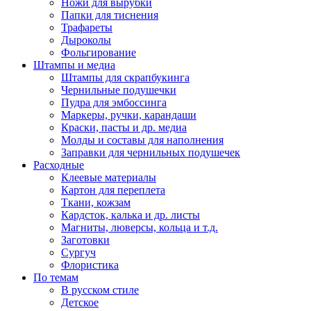
Ножи для вырубки
Папки для тиснения
Трафареты
Дыроколы
Фольгирование
Штампы и медиа
Штампы для скрапбукинга
Чернильные подушечки
Пудра для эмбоссинга
Маркеры, ручки, карандаши
Краски, пасты и др. медиа
Молды и составы для наполнения
Заправки для чернильных подушечек
Расходные
Клеевые материалы
Картон для переплета
Ткани, кожзам
Кардсток, калька и др. листы
Магниты, люверсы, кольца и т.д.
Заготовки
Сургуч
Флористика
По темам
В русском стиле
Детское