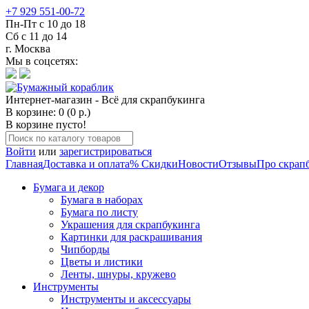
+7 929 551-00-72
Пн-Пт с 10 до 18
Сб с 11 до 14
г. Москва
Мы в соцсетях:
Интернет-магазин - Всё для скрапбукинга
В корзине: 0 (0 р.)
В корзине пусто!
Войти
или
зарегистрироваться
Главная
Доставка и оплата
% Скидки
Новости
Отзывы
Про скрап
Бумага и декор
Бумага в наборах
Бумага по листу
Украшения для скрапбукинга
Картинки для раскрашивания
Чипборды
Цветы и листики
Ленты, шнуры, кружево
Инструменты
Инструменты и аксессуары