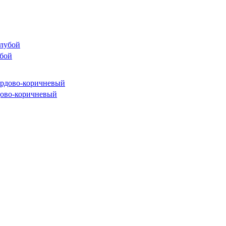
бой
ово-коричневый