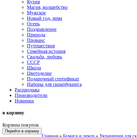
Кухня
Магия, волшебство
Мужское
Новый год, зима
Осень
Поздравление
Природа
Прованс
Путешествия
Семейная история
Свадьба, любовь
СССР
Школа
Цветоделие
Подарочный сертификат
Наборы для скрапбукинга
Распродажа
Производители
Новинки
в корзину
Корзина покупок
Перейти в корзину
Главная
»
Бумага и декор
»
Украшения для с