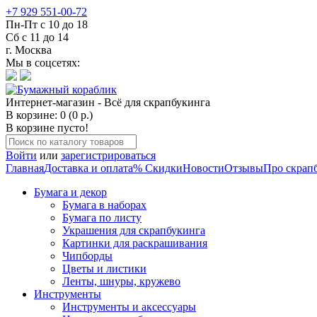
+7 929 551-00-72
Пн-Пт с 10 до 18
Сб с 11 до 14
г. Москва
Мы в соцсетях:
Интернет-магазин - Всё для скрапбукинга
В корзине: 0 (0 р.)
В корзине пусто!
Войти
или
зарегистрироваться
Главная
Доставка и оплата
% Скидки
Новости
Отзывы
Про скрап
Бумага и декор
Бумага в наборах
Бумага по листу
Украшения для скрапбукинга
Картинки для раскрашивания
Чипборды
Цветы и листики
Ленты, шнуры, кружево
Инструменты
Инструменты и аксессуары