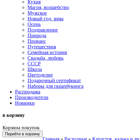
Кухня
Магия, волшебство
Мужское
Новый год, зима
Осень
Поздравление
Природа
Прованс
Путешествия
Семейная история
Свадьба, любовь
СССР
Школа
Цветоделие
Подарочный сертификат
Наборы для скрапбукинга
Распродажа
Производители
Новинки
в корзину
Корзина покупок
Перейти в корзину
Главная
»
Расходные
»
Кардсток, калька и др