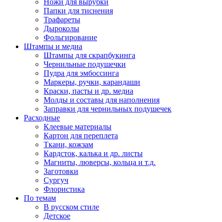
Ножи для вырубки
Папки для тиснения
Трафареты
Дыроколы
Фольгирование
Штампы и медиа
Штампы для скрапбукинга
Чернильные подушечки
Пудра для эмбоссинга
Маркеры, ручки, карандаши
Краски, пасты и др. медиа
Молды и составы для наполнения
Заправки для чернильных подушечек
Расходные
Клеевые материалы
Картон для переплета
Ткани, кожзам
Кардсток, калька и др. листы
Магниты, люверсы, кольца и т.д.
Заготовки
Сургуч
Флористика
По темам
В русском стиле
Детское