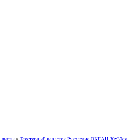
. листы
»
Текстурный кардсток Рукоделие ОКЕАН 30х30см