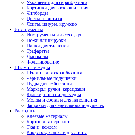
Украшения для скрапбукинга
Картинки для раскрашивания
Чипборды
Цветы и листики
Ленты, шнуры, кружево
Инструменты
Инструменты и аксессуары
Ножи для вырубки
Папки для тиснения
Трафареты
Дыроколы
Фольгирование
Штампы и медиа
Штампы для скрапбукинга
Чернильные подушечки
Пудра для эмбоссинга
Маркеры, ручки, карандаши
Краски, пасты и др. медиа
Молды и составы для наполнения
Заправки для чернильных подушечек
Расходные
Клеевые материалы
Картон для переплета
Ткани, кожзам
Кардсток, калька и др. листы