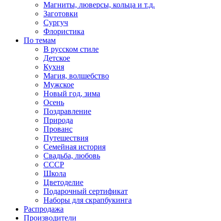
Магниты, люверсы, кольца и т.д.
Заготовки
Сургуч
Флористика
По темам
В русском стиле
Детское
Кухня
Магия, волшебство
Мужское
Новый год, зима
Осень
Поздравление
Природа
Прованс
Путешествия
Семейная история
Свадьба, любовь
СССР
Школа
Цветоделие
Подарочный сертификат
Наборы для скрапбукинга
Распродажа
Производители