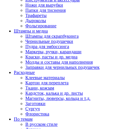
Ножи для вырубки
Папки для тиснения
Трафареты
Дыроколы
Фольгирование
Штампы и медиа
Штампы для скрапбукинга
Чернильные подушечки
Пудра для эмбоссинга
Маркеры, ручки, карандаши
Краски, пасты и др. медиа
Молды и составы для наполнения
Заправки для чернильных подушечек
Расходные
Клеевые материалы
Картон для переплета
Ткани, кожзам
Кардсток, калька и др. листы
Магниты, люверсы, кольца и т.д.
Заготовки
Сургуч
Флористика
По темам
В русском стиле