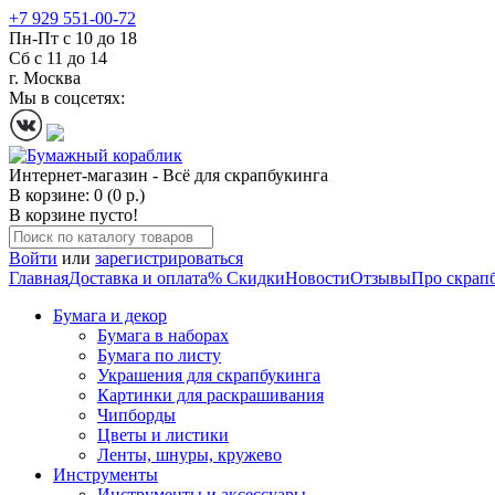
+7 929 551-00-72
Пн-Пт с 10 до 18
Сб с 11 до 14
г. Москва
Мы в соцсетях:
Интернет-магазин - Всё для скрапбукинга
В корзине: 0 (0 р.)
В корзине пусто!
Войти
или
зарегистрироваться
Главная
Доставка и оплата
% Скидки
Новости
Отзывы
Про скрап
Бумага и декор
Бумага в наборах
Бумага по листу
Украшения для скрапбукинга
Картинки для раскрашивания
Чипборды
Цветы и листики
Ленты, шнуры, кружево
Инструменты
Инструменты и аксессуары