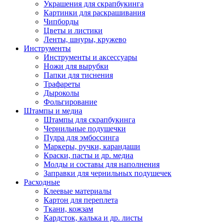
Украшения для скрапбукинга
Картинки для раскрашивания
Чипборды
Цветы и листики
Ленты, шнуры, кружево
Инструменты
Инструменты и аксессуары
Ножи для вырубки
Папки для тиснения
Трафареты
Дыроколы
Фольгирование
Штампы и медиа
Штампы для скрапбукинга
Чернильные подушечки
Пудра для эмбоссинга
Маркеры, ручки, карандаши
Краски, пасты и др. медиа
Молды и составы для наполнения
Заправки для чернильных подушечек
Расходные
Клеевые материалы
Картон для переплета
Ткани, кожзам
Кардсток, калька и др. листы