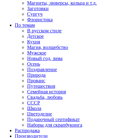
Магниты, люверсы, кольца и т.д.
Заготовки
Сургуч
Флористика
По темам
В русском стиле
Детское
Кухня
Магия, волшебство
Мужское
Новый год, зима
Осень
Поздравление
Природа
Прованс
Путешествия
Семейная история
Свадьба, любовь
СССР
Школа
Цветоделие
Подарочный сертификат
Наборы для скрапбукинга
Распродажа
Производители