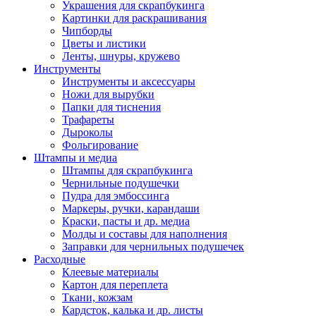
Украшения для скрапбукинга
Картинки для раскрашивания
Чипборды
Цветы и листики
Ленты, шнуры, кружево
Инструменты
Инструменты и аксессуары
Ножи для вырубки
Папки для тиснения
Трафареты
Дыроколы
Фольгирование
Штампы и медиа
Штампы для скрапбукинга
Чернильные подушечки
Пудра для эмбоссинга
Маркеры, ручки, карандаши
Краски, пасты и др. медиа
Молды и составы для наполнения
Заправки для чернильных подушечек
Расходные
Клеевые материалы
Картон для переплета
Ткани, кожзам
Кардсток, калька и др. листы