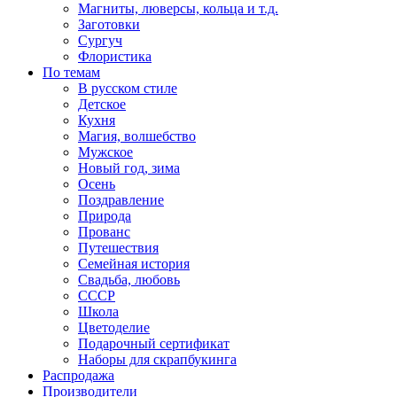
Магниты, люверсы, кольца и т.д.
Заготовки
Сургуч
Флористика
По темам
В русском стиле
Детское
Кухня
Магия, волшебство
Мужское
Новый год, зима
Осень
Поздравление
Природа
Прованс
Путешествия
Семейная история
Свадьба, любовь
СССР
Школа
Цветоделие
Подарочный сертификат
Наборы для скрапбукинга
Распродажа
Производители