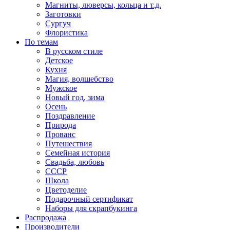
Магниты, люверсы, кольца и т.д.
Заготовки
Сургуч
Флористика
По темам
В русском стиле
Детское
Кухня
Магия, волшебство
Мужское
Новый год, зима
Осень
Поздравление
Природа
Прованс
Путешествия
Семейная история
Свадьба, любовь
СССР
Школа
Цветоделие
Подарочный сертификат
Наборы для скрапбукинга
Распродажа
Производители