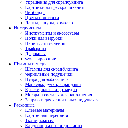
Украшения для скрапбукинга
Картинки для раскрашивания
Чипборды
Цветы и листики
Ленты, шнуры, кружево
Инструменты
Инструменты и аксессуары
Ножи для вырубки
Папки для тиснения
Трафареты
Дыроколы
Фольгирование
Штампы и медиа
Штампы для скрапбукинга
Чернильные подушечки
Пудра для эмбоссинга
Маркеры, ручки, карандаши
Краски, пасты и др. медиа
Молды и составы для наполнения
Заправки для чернильных подушечек
Расходные
Клеевые материалы
Картон для переплета
Ткани, кожзам
Кардсток, калька и др. листы