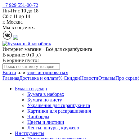
+7 929 551-00-72
Пн-Пт с 10 до 18
Сб с 11 до 14
г. Москва
Мы в соцсетях:
Интернет-магазин - Всё для скрапбукинга
В корзине: 0 (0 р.)
В корзине пусто!
Войти
или
зарегистрироваться
Главная
Доставка и оплата
% Скидки
Новости
Отзывы
Про скрап
Бумага и декор
Бумага в наборах
Бумага по листу
Украшения для скрапбукинга
Картинки для раскрашивания
Чипборды
Цветы и листики
Ленты, шнуры, кружево
Инструменты
Инструменты и аксессуары