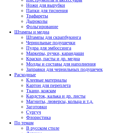
Ножи для вырубки
Папки для тиснения
Трафареты
Дыроколы
Фольгирование
Штампы и медиа
Штампы для скрапбукинга
Чернильные подушечки
Пудра для эмбоссинга
Маркеры, ручки, карандаши
Краски, пасты и др. медиа
Молды и составы для наполнения
Заправки для чернильных подушечек
Расходные
Клеевые материалы
Картон для переплета
Ткани, кожзам
Кардсток, калька и др. листы
Магниты, люверсы, кольца и т.д.
Заготовки
Сургуч
Флористика
По темам
В русском стиле