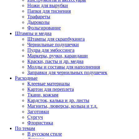
Ножи для вырубки
Папки для тиснения
Трафареты
Дыроколы
Фольгирование
Штампы и медиа
Штампы для скрапбукинга
Чернильные подушечки
Пудра для эмбоссинга
Маркеры, ручки, карандаши
Краски, пасты и др. медиа
Молды и составы для наполнения
Заправки для чернильных подушечек
Расходные
Клеевые материалы
Картон для переплета
Ткани, кожзам
Кардсток, калька и др. листы
Магниты, люверсы, кольца и т.д.
Заготовки
Сургуч
Флористика
По темам
В русском стиле