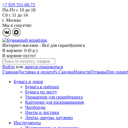
+7 929 551-00-72
Пн-Пт с 10 до 18
Сб с 11 до 14
г. Москва
Мы в соцсетях:
Интернет-магазин - Всё для скрапбукинга
В корзине: 0 (0 р.)
В корзине пусто!
Войти
или
зарегистрироваться
Главная
Доставка и оплата
% Скидки
Новости
Отзывы
Про скрап
Бумага и декор
Бумага в наборах
Бумага по листу
Украшения для скрапбукинга
Картинки для раскрашивания
Чипборды
Цветы и листики
Ленты, шнуры, кружево
Инструменты
Инструменты и аксессуары