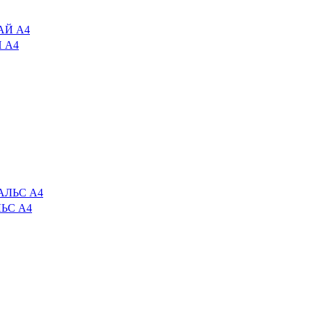
Й А4
ЛЬС А4