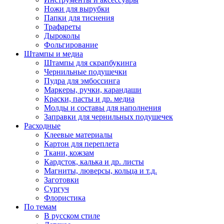
Ножи для вырубки
Папки для тиснения
Трафареты
Дыроколы
Фольгирование
Штампы и медиа
Штампы для скрапбукинга
Чернильные подушечки
Пудра для эмбоссинга
Маркеры, ручки, карандаши
Краски, пасты и др. медиа
Молды и составы для наполнения
Заправки для чернильных подушечек
Расходные
Клеевые материалы
Картон для переплета
Ткани, кожзам
Кардсток, калька и др. листы
Магниты, люверсы, кольца и т.д.
Заготовки
Сургуч
Флористика
По темам
В русском стиле