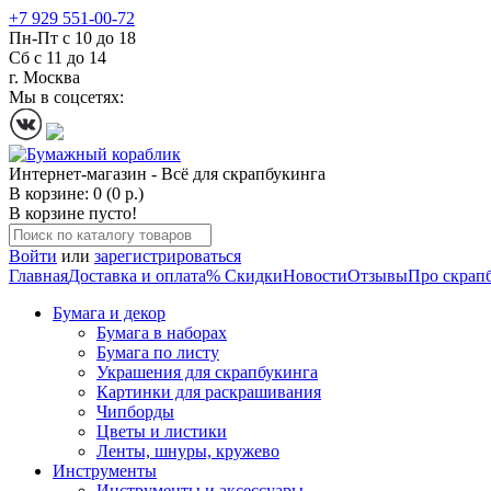
+7 929 551-00-72
Пн-Пт с 10 до 18
Сб с 11 до 14
г. Москва
Мы в соцсетях:
Интернет-магазин - Всё для скрапбукинга
В корзине: 0 (0 р.)
В корзине пусто!
Войти
или
зарегистрироваться
Главная
Доставка и оплата
% Скидки
Новости
Отзывы
Про скрап
Бумага и декор
Бумага в наборах
Бумага по листу
Украшения для скрапбукинга
Картинки для раскрашивания
Чипборды
Цветы и листики
Ленты, шнуры, кружево
Инструменты
Инструменты и аксессуары