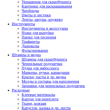
Украшения для скрапбукинга
Картинки для раскрашивания
Чипборды
Цветы и листики
Ленты, шнуры, кружево
Инструменты
Инструменты и аксессуары
Ножи для вырубки
Папки для тиснения
Трафареты
Дыроколы
Фольгирование
Штампы и медиа
Штампы для скрапбукинга
Чернильные подушечки
Пудра для эмбоссинга
Маркеры, ручки, карандаши
Краски, пасты и др. медиа
Молды и составы для наполнения
Заправки для чернильных подушечек
Расходные
Клеевые материалы
Картон для переплета
Ткани, кожзам
Кардсток, калька и др. листы