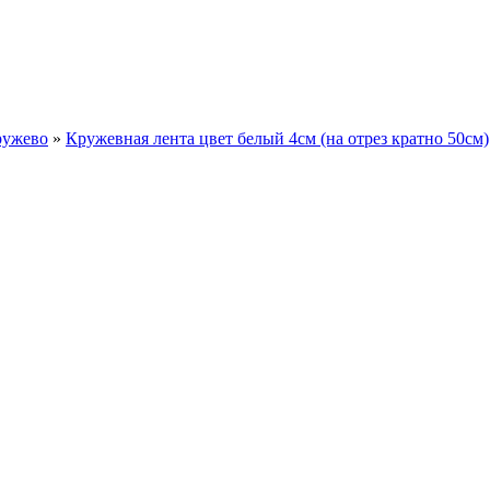
ружево
»
Кружевная лента цвет белый 4см (на отрез кратно 50см)