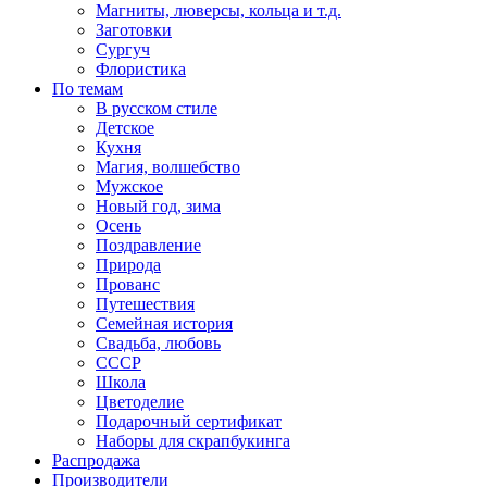
Магниты, люверсы, кольца и т.д.
Заготовки
Сургуч
Флористика
По темам
В русском стиле
Детское
Кухня
Магия, волшебство
Мужское
Новый год, зима
Осень
Поздравление
Природа
Прованс
Путешествия
Семейная история
Свадьба, любовь
СССР
Школа
Цветоделие
Подарочный сертификат
Наборы для скрапбукинга
Распродажа
Производители