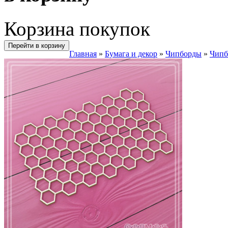
Корзина покупок
Перейти в корзину
Главная
»
Бумага и декор
»
Чипборды
»
Чипб