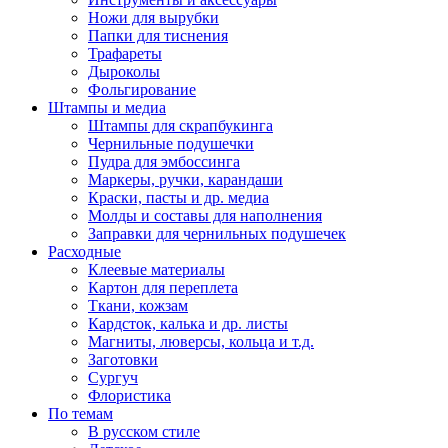
Ножи для вырубки
Папки для тиснения
Трафареты
Дыроколы
Фольгирование
Штампы и медиа
Штампы для скрапбукинга
Чернильные подушечки
Пудра для эмбоссинга
Маркеры, ручки, карандаши
Краски, пасты и др. медиа
Молды и составы для наполнения
Заправки для чернильных подушечек
Расходные
Клеевые материалы
Картон для переплета
Ткани, кожзам
Кардсток, калька и др. листы
Магниты, люверсы, кольца и т.д.
Заготовки
Сургуч
Флористика
По темам
В русском стиле