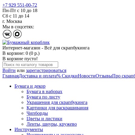
+7 929 551-00-72
Пн-Пт с 10 до 18
Сб с 11 до 14
г. Москва
Мы в соцсетях:
Интернет-магазин - Всё для скрапбукинга
В корзине: 0 (0 р.)
В корзине пусто!
Войти
или
зарегистрироваться
Главная
Доставка и оплата
% Скидки
Новости
Отзывы
Про скрап
Бумага и декор
Бумага в наборах
Бумага по листу
Украшения для скрапбукинга
Картинки для раскрашивания
Чипборды
Цветы и листики
Ленты, шнуры, кружево
Инструменты
Инструменты и аксессуары