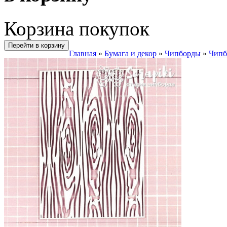
Корзина покупок
Перейти в корзину
Главная
»
Бумага и декор
»
Чипборды
»
Чипб