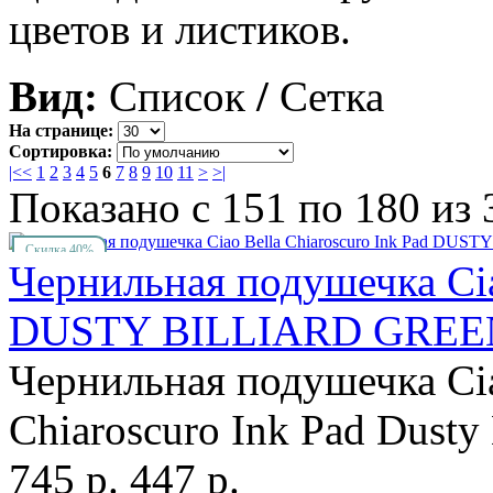
цветов и листиков.
Вид:
Список
/
Сетка
На странице:
Сортировка:
|<
<
1
2
3
4
5
6
7
8
9
10
11
>
>|
Показано с 151 по 180 из 
Скидка 40%
Чернильная подушечка Cia
DUSTY BILLIARD GREE
Чернильная подушечка Cia
Chiaroscuro Ink Pad Dusty 
745 р.
447 р.