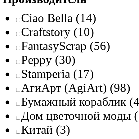
Ciao Bella
(14)
Craftstory
(10)
FantasyScrap
(56)
Peppy
(30)
Stamperia
(17)
АгиАрт (AgiArt)
(98)
Бумажный кораблик
(4
Дом цветочной моды
Китай
(3)