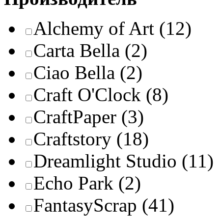
Alchemy of Art
(12)
Carta Bella
(2)
Ciao Bella
(2)
Craft O'Clock
(8)
CraftPaper
(3)
Craftstory
(18)
Dreamlight Studio
(11)
Echo Park
(2)
FantasyScrap
(41)