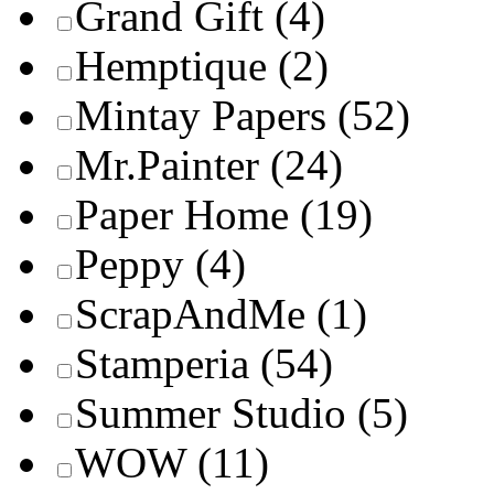
Grand Gift
(4)
Hemptique
(2)
Mintay Papers
(52)
Mr.Painter
(24)
Paper Home
(19)
Peppy
(4)
ScrapAndMe
(1)
Stamperia
(54)
Summer Studio
(5)
WOW
(11)