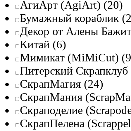
АгиАрт (AgiArt)
(20)
Бумажный кораблик
(2
Декор от Алены Бажи
Китай
(6)
Мимикат (MiMiCut)
(9
Питерский Скрапклуб
СкрапМагия
(24)
СкрапМания (ScrapMa
Скраподелие (Scrapode
СкрапПелена (Scrappel