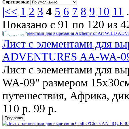
Сортировка:
|<
<
1
2
3
4
5
6
7
8
9
10
11
.
Показано с 91 по 120 из 4
Скидка 10%
Лист с элементами для вы
ADVENTURES AA-WA-09
Лист с элементами для вы
WA-09" размером 15х30см 
путешествия, Африка, ди
110 р.
99 р.